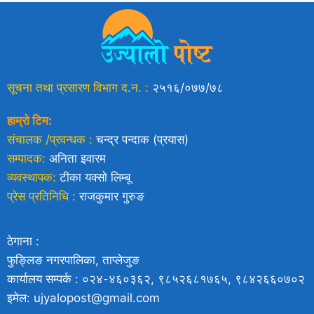
सूचना तथा प्रसारण विभाग द.न. :
२५१६/०७७/७८
हाम्रो टिम:
संचालक /प्रवन्धक :
चन्द्र पन्दाक (प्रयास)
सम्पादक:
अनिता इवारम
व्यवस्थापक:
टीका यक्साे लिम्बू
प्रेस प्रतिनिधि :
राजकुमार गुरुङ
ठेगाना :
फुङ्लिङ नगरपालिका, ताप्लेजुङ
कार्यालय सम्पर्क : ०२४-४६०३६२, ९८५२६८१७६५, ९८४२६६०७०२
इमेल: ujyalopost@gmail.com