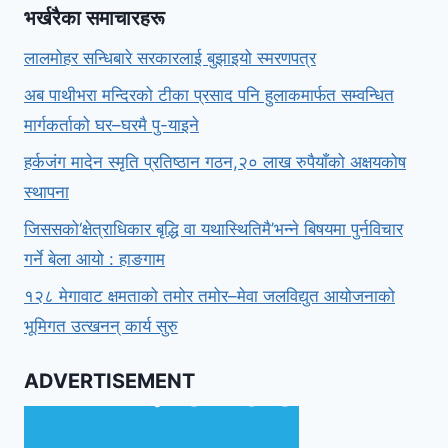
भर्खरैका समाचारहरू
लालमोहर सन्धिबारे सरकारलाई बुझाइयो स्मरणपत्र
अब पाथीभरा मन्दिरको टीका प्रसाद पनि हुलाकमार्फत सम्वन्धित
मार्गकर्ताको घर–घरमै पु-याइने
हर्कजंग मादेन स्मृति प्रतिष्ठान गठन,२० लाख रुपैयाँको अक्षयकोष
स्थापना
जिससको‘क्षेत्राधिकार बृद्धि वा यथास्थितिमै’भन्ने बिषयमा पुर्नविचार
गर्ने बेला आयो : हाङगाम
१२८ मेगावाट क्षमताको तमोर तमोर–मेवा जलविद्युत आयोजनाको
भूमिगत उत्खनन् कार्य सुरु
ADVERTISEMENT