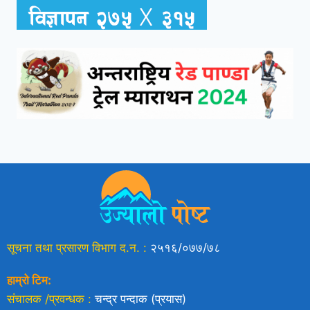
सूचना तथा प्रसारण विभाग द.न. :
२५१६/०७७/७८
हाम्रो टिम:
संचालक /प्रवन्धक :
चन्द्र पन्दाक (प्रयास)