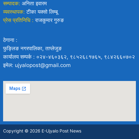
सम्पादक:
अनिता इवारम
व्यवस्थापक:
टीका यक्साे लिम्बू
प्रेस प्रतिनिधि :
राजकुमार गुरुङ
ठेगाना :
फुङ्लिङ नगरपालिका, ताप्लेजुङ
कार्यालय सम्पर्क : ०२४-४६०३६२, ९८५२६८१७६५, ९८४२६६०७०२
इमेल: ujyalopost@gmail.com
Copyright © 2026 E-Ujyalo Post News