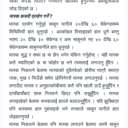
रहेको कपडा फिल्टर गर्नमिल्ने खालको हुनुपर्नेमा डब्ल्यूएचओले
जोड दिएको छ ।
मास्क कसरी प्रयोग गर्ने ?
मास्क प्रयोग गर्नुपूर्व साबुन पानीले २०देखि ६० सेकेण्डसम्म
मिचिमिची हात धुनुपर्छ । अल्कोहल मिसाइएको हात धुने बस्तु
भएमा २० देखि ३० सेकेण्ड र अरू साबुनले भए ४० देखि ६०
सेकेण्डसम्म साबुनपानीले हात धुनुपर्छ ।
मास्क शुद्ध र सफा छ या छैन भनेर यकिन गर्नुहोस् । यही मास्क
कतै च्यातिएको छ या फोहोर छ भने त्यसलाई लगाउनु हुँदैन ।
मास्क निकाल्ने बेलामा मास्कको दुवैतर्फको डोरीमा मात्रै समाएर
नाक, मुख र चिउँडो समेत छोपिनेगरी मास्क लगाउनुपर्छ । मास्क
लगाउँदा मास्क र अनुहारकोबीचमा कतै पनि खाली ठाउँ हुनुहुँदैन र
दायाँबायाँबाट सास निस्कने छिद्र पनि राख्नुहुँदैन । मास्क
लगाइरहेको बेलामा मास्कलाई हातले चलाउनुहुँदैन । यदि झुक्किएर
पनि मास्कमा हात पु¥याइयो भने तत्कालै साबुन पानीले हात
धोइहाल्नुपर्छ ।
मास्क निकाल्ने बेलामा पनि मास्क लगाउने बेलामा जस्तै साबुन