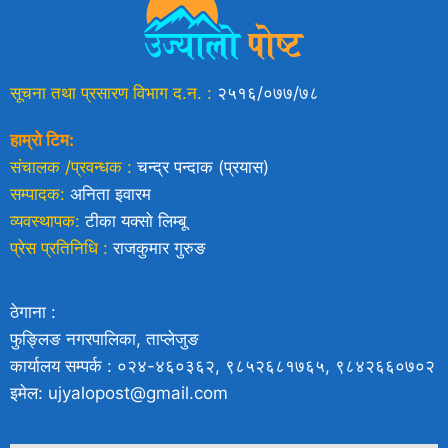
सूचना तथा प्रसारण विभाग द.न. :
२५१६/०७७/७८
हाम्रो टिम:
संचालक /प्रवन्धक :
चन्द्र पन्दाक (प्रयास)
सम्पादक:
अनिता इवारम
व्यवस्थापक:
टीका यक्साे लिम्बू
प्रेस प्रतिनिधि :
राजकुमार गुरुङ
ठेगाना :
फुङ्लिङ नगरपालिका, ताप्लेजुङ
कार्यालय सम्पर्क : ०२४-४६०३६२, ९८५२६८१७६५, ९८४२६६०७०२
इमेल: ujyalopost@gmail.com