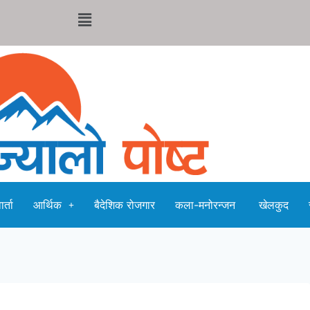
र्ता
आर्थिक
बैदेशिक रोजगार
कला-मनोरन्जन
खेलकुद