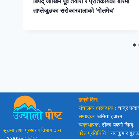
बिपद् जोखिम पूर्व तयारी र प्रतिकार्यका बारेमा
ताप्लेजुङका सरोकारवालाको ‘गोलमेच’
हाम्रो टिम:
संचालक /प्रवन्धक :
चन्द्र पन्द
सम्पादक:
अनिता इवारम
व्यवस्थापक:
टीका यक्साे लिम्बू
सूचना तथा प्रसारण विभाग द.न.
प्रेस प्रतिनिधि :
राजकुमार गुरु
:
२५१६/०७७/७८