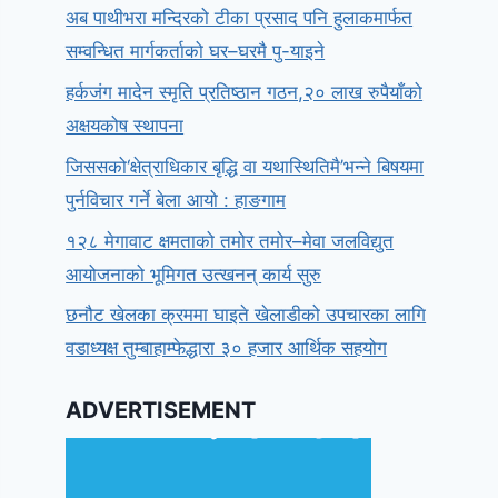
अब पाथीभरा मन्दिरको टीका प्रसाद पनि हुलाकमार्फत
सम्वन्धित मार्गकर्ताको घर–घरमै पु-याइने
हर्कजंग मादेन स्मृति प्रतिष्ठान गठन,२० लाख रुपैयाँको
अक्षयकोष स्थापना
जिससको‘क्षेत्राधिकार बृद्धि वा यथास्थितिमै’भन्ने बिषयमा
पुर्नविचार गर्ने बेला आयो : हाङगाम
१२८ मेगावाट क्षमताको तमोर तमोर–मेवा जलविद्युत
आयोजनाको भूमिगत उत्खनन् कार्य सुरु
छनौट खेलका क्रममा घाइते खेलाडीको उपचारका लागि
वडाध्यक्ष तुम्बाहाम्फेद्धारा ३० हजार आर्थिक सहयोग
ADVERTISEMENT