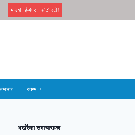
भिडियो
ई-पेपर
फोटो स्टोरी
समाचार
स्तम्भ
भर्खरैका समाचारहरू