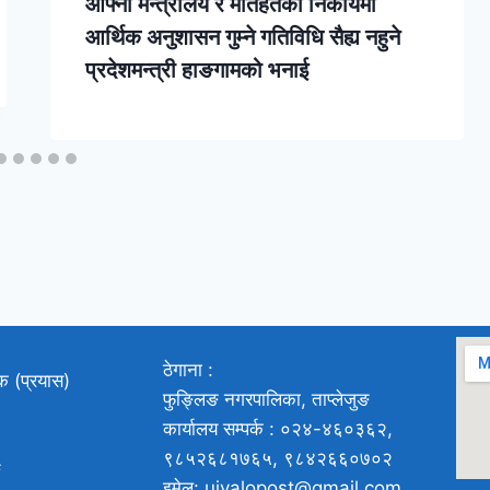
आफ्नो मन्त्रालय र मातहतका निकायमा
आर्थिक अनुशासन गुम्ने गतिविधि सैह्य नहुने
प्रदेशमन्त्री हाङगामको भनाई
ठेगाना :
ाक (प्रयास)
फुङ्लिङ नगरपालिका, ताप्लेजुङ
कार्यालय सम्पर्क : ०२४-४६०३६२,
९८५२६८१७६५, ९८४२६६०७०२
ङ
इमेल: ujyalopost@gmail.com