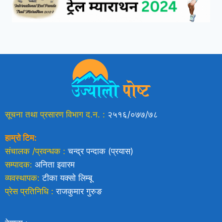
सूचना तथा प्रसारण विभाग द.न. :
२५१६/०७७/७८
हाम्रो टिम:
संचालक /प्रवन्धक :
चन्द्र पन्दाक (प्रयास)
सम्पादक:
अनिता इवारम
व्यवस्थापक:
टीका यक्साे लिम्बू
प्रेस प्रतिनिधि :
राजकुमार गुरुङ