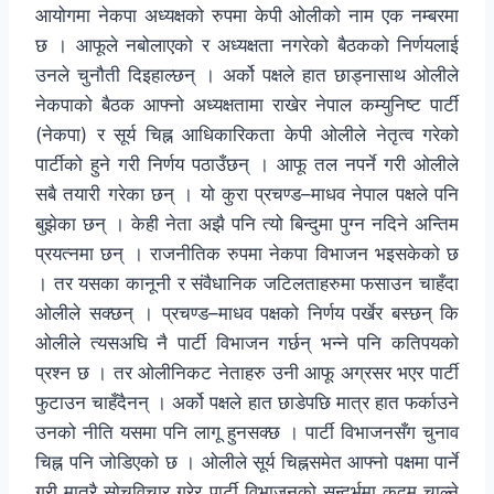
आयोगमा नेकपा अध्यक्षको रुपमा केपी ओलीको नाम एक नम्बरमा
छ । आफूले नबोलाएको र अध्यक्षता नगरेको बैठकको निर्णयलाई
उनले चुनौती दिइहाल्छन् । अर्को पक्षले हात छाड्नासाथ ओलीले
नेकपाको बैठक आफ्नो अध्यक्षतामा राखेर नेपाल कम्युनिष्ट पार्टी
(नेकपा) र सूर्य चिह्न आधिकारिकता केपी ओलीले नेतृत्व गरेको
पार्टीको हुने गरी निर्णय पठाउँछन् । आफू तल नपर्ने गरी ओलीले
सबै तयारी गरेका छन् । यो कुरा प्रचण्ड–माधव नेपाल पक्षले पनि
बुझेका छन् । केही नेता अझै पनि त्यो बिन्दुमा पुग्न नदिने अन्तिम
प्रयत्नमा छन् । राजनीतिक रुपमा नेकपा विभाजन भइसकेको छ
। तर यसका कानूनी र संवैधानिक जटिलताहरुमा फसाउन चाहँदा
ओलीले सक्छन् । प्रचण्ड–माधव पक्षको निर्णय पर्खेर बस्छन् कि
ओलीले त्यसअघि नै पार्टी विभाजन गर्छन् भन्ने पनि कतिपयको
प्रश्न छ । तर ओलीनिकट नेताहरु उनी आफू अग्रसर भएर पार्टी
फुटाउन चाहँदैनन् । अर्को पक्षले हात छाडेपछि मात्र हात फर्काउने
उनको नीति यसमा पनि लागू हुनसक्छ । पार्टी विभाजनसँग चुनाव
चिह्न पनि जोडिएको छ । ओलीले सूर्य चिह्नसमेत आफ्नो पक्षमा पार्ने
गरी मात्रै सोचविचार गरेर पार्टी विभाजनको सन्दर्भमा कदम चाल्ने