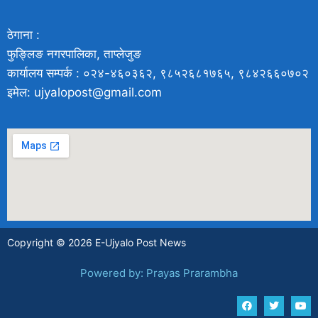
ठेगाना :
फुङ्लिङ नगरपालिका, ताप्लेजुङ
कार्यालय सम्पर्क : ०२४-४६०३६२, ९८५२६८१७६५, ९८४२६६०७०२
इमेल: ujyalopost@gmail.com
Copyright © 2026 E-Ujyalo Post News
Powered by: Prayas Prarambha