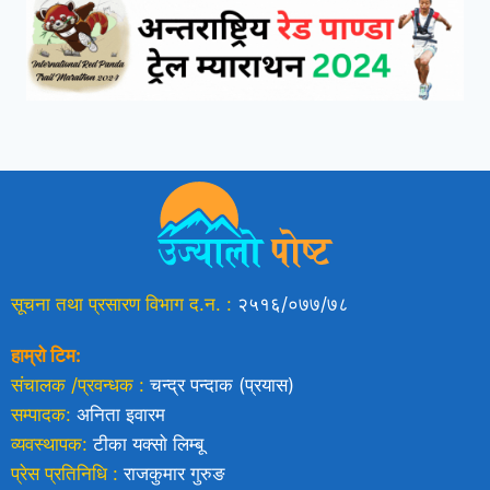
सूचना तथा प्रसारण विभाग द.न. :
२५१६/०७७/७८
हाम्रो टिम:
संचालक /प्रवन्धक :
चन्द्र पन्दाक (प्रयास)
सम्पादक:
अनिता इवारम
व्यवस्थापक:
टीका यक्साे लिम्बू
प्रेस प्रतिनिधि :
राजकुमार गुरुङ