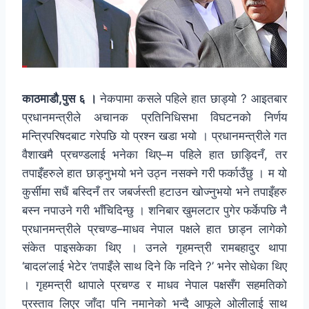
काठमाडौ,पुस ६ ।
नेकपामा कसले पहिले हात छाड्यो ? आइतबार
प्रधानमन्त्रीले अचानक प्रतिनिधिसभा विघटनको निर्णय
मन्त्रिपरिषदबाट गरेपछि यो प्रश्न खडा भयो । प्रधानमन्त्रीले गत
वैशाखमै प्रचण्डलाई भनेका थिए–म पहिले हात छाड्दिनँ, तर
तपाइँहरुले हात छाड्नुभयो भने उठ्न नसक्ने गरी फर्काउँछु । म यो
कुर्सीमा सधैं बस्दिनँ तर जबर्जस्ती हटाउन खोज्नुभयो भने तपाइँहरु
बस्न नपाउने गरी भाँचिदिन्छु । शनिबार खुमलटार पुगेर फर्केपछि नै
प्रधानमन्त्रीले प्रचण्ड–माधव नेपाल पक्षले हात छाड्न लागेको
संकेत पाइसकेका थिए । उनले गृहमन्त्री रामबहादुर थापा
‘बादल’लाई भेटेर ‘तपाइँले साथ दिने कि नदिने ?’ भनेर सोधेका थिए
। गृहमन्त्री थापाले प्रचण्ड र माधव नेपाल पक्षसँग सहमतिको
प्रस्ताव लिएर जाँदा पनि नमानेको भन्दै आफूले ओलीलाई साथ