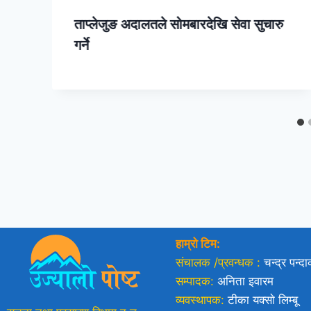
ताप्लेजुङ अदालतले सोमबारदेखि सेवा सुचारु
गर्ने
हाम्रो टिम:
संचालक /प्रवन्धक :
चन्द्र पन्द
सम्पादक:
अनिता इवारम
व्यवस्थापक:
टीका यक्साे लिम्बू