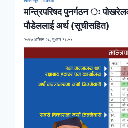
ब्यानर न्युज
|
राजनीति
मन्त्रिपरिषद पुनर्गठन ः पोखरेलको
पौडेललाई अर्थ (सूचीसहित)
२०७७ आश्विन २८, बुधबार १८:५४