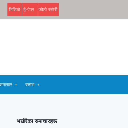
भिडियो
ई-पेपर
फोटो स्टोरी
समाचार
स्तम्भ
भर्खरैका समाचारहरू