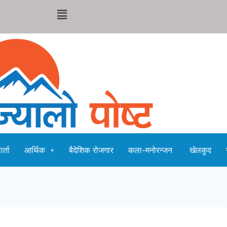
र्ता
आर्थिक
बैदेशिक रोजगार
कला-मनोरन्जन
खेलकुद