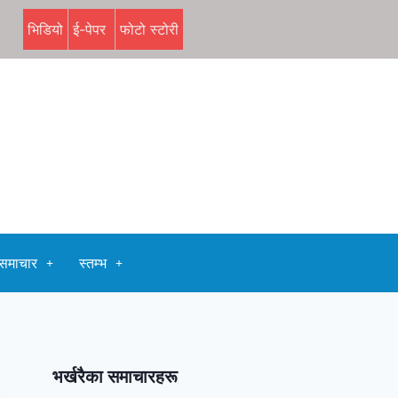
भिडियो
ई-पेपर
फोटो स्टोरी
समाचार
स्तम्भ
भर्खरैका समाचारहरू