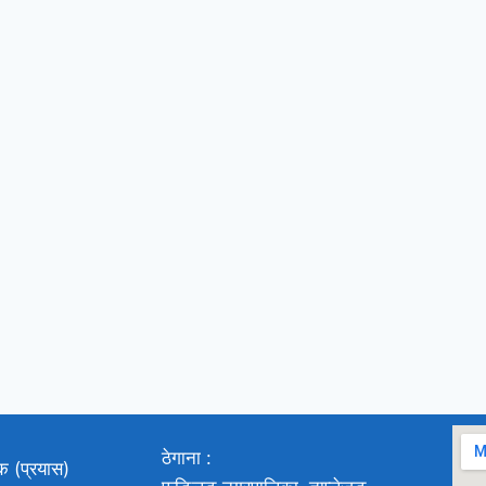
ठेगाना :
ाक (प्रयास)