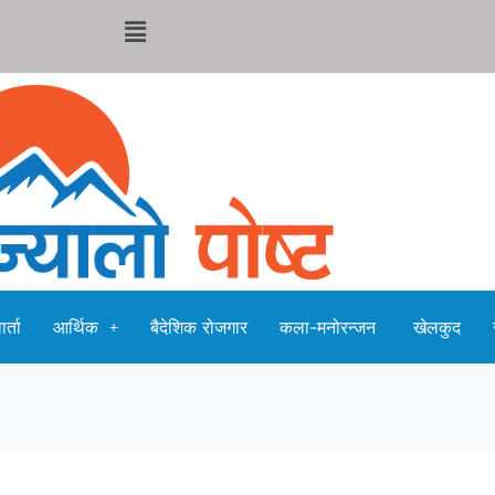
र्ता
आर्थिक
बैदेशिक रोजगार
कला-मनोरन्जन
खेलकुद