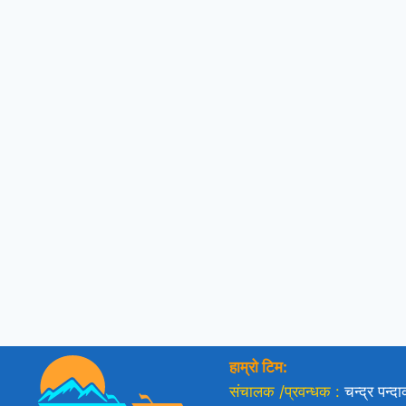
हाम्रो टिम:
संचालक /प्रवन्धक :
चन्द्र पन्द