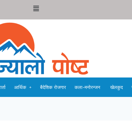
र्ता
आर्थिक
बैदेशिक रोजगार
कला-मनोरन्जन
खेलकुद