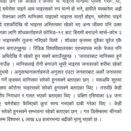
 थाहा छैन कि कहिले र कसरी यो भाइरस मान्छेमा प्रवेश गरÞ्यो,’
ई चमेरोमा पाइने आम भाइरसको रुप मान्ने हो भने, हामीले यसबारेमा अझै
ाट रोक्नका लागि मानिसमा पाइएको भाइरस मात्रै होइन, चमेरोमा पाइने
 यदि दशकौंदेखि यो भाइरस अस्तित्वमा रहेको भए अन्य जीवमा पनि उक्त
ानका लागि शोधकर्ताहरुले कोभिड–१९ बाट बिरामी बनाउने सार्स–कोभ २
ने भाइरससँग तुलना गरिएको थियो । शोधका क्रममा दुवैका पूर्वज एकै
सन बताउनुहुन्छ । रिडिङ विश्वविद्यालयका प्राध्यापक मार्क पेजल पनि
घिदेखि नै रहेको हुन सक्ने बताउँनुहुन्छ । ‘जनावरबाट मानिसमा हुने
जनाउँछ । मानिसलाई रोगी बनाउने थुप्रै भाइरस जनावरको शरीमा रहेको
न्नुभयो । अनुसन्धानकर्ताहरुले अनुसार एउटा जनवारबाट अर्को जनावरमा
गर्ने क्रममा मानिसमा सरेको हुनसक्ने बताएका छन् । यसअघि सुरुमा
 मानिसमा कोरोना भाइरसको सरेको हुनसक्ने बताएका थिए । तरपछि केही
आरोप निराधार र गलत भएको बताएका थिए । दक्षिण एसियाका ६४ जना
ड–१९ चमेरोबाट फैलिएको कुरा सत्य नभएको दाबी गरेका थिए । केही
 सरेको हुनसक्ने सम्भावना रहेको बताएका छन् । गत डिसेम्बरमा चीनको
्म विश्वभर ६ लाख ६७ हजारभन्दा बढीको मृत्यु भएको छ ।