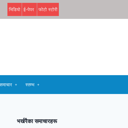
भिडियो
ई-पेपर
फोटो स्टोरी
समाचार
स्तम्भ
भर्खरैका समाचारहरू