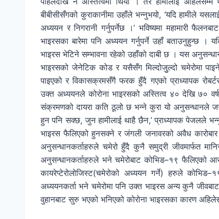
पहिलेदेखि नै अस्तित्वमा थियो । तर हामीलाई अहिलेसम्म
बीबीसीसँगको कुराकानीमा उहाँले भन्नुभयो, ‘यदि हामीले यसला
अध्ययन र निगरानी गर्नुपर्नेछ ।’ भविष्यमा महामारी फैलनब
भाइरसका बारेमा पनि अध्ययन गर्नुपर्ने उहाँ बताउनुहुन्छ ।
भाइरस भेटिने सम्भावना रहेको उहाँको दाबी छ । यस अनुसन्ध
भाइरसको जेनेटिक कोड र यसैसँग मिल्दोजुुल्दो चमेरोमा पाइ
पाइएको र विकासक्रमसँगै फरक हुँदै गएको प्राध्यापक रोबर्ट
उक्त अध्ययनले कोरोना भाइरसको अस्तित्व ४० देखि ७० वर्ष अ
संक्रमणको दायरा कति ठूलो छ भन्ने कुरा यो अनुसन्धानले 
हुन पनि सक्छ, जुन हामीलाई थाहै छैन,’ प्राध्यापक पेजलले भ
भाइरस फैलिएको हुनसक्ने र जंगली जनावरको अवैध कारोबार 
अनुसन्धानकर्ताहरुले चमेरो हुँदै कुनै समुद्री जीवमार्फत
अनुसन्धानकर्ताहरुले भने चमेरोबाट कोभिड–१९ फैलिएको 
कायरेप्टेरोलोजिस्ट(चमेरोको अध्ययन गर्ने) हरुले कोभि
अध्ययनकर्ता भने चमेरोमा पनि उक्त भाइरस अन्य कुनै जीवबाट
वुहानबाट सुरु भएको भनिएको कोरोना भाइरसका कारण अहिलेसम